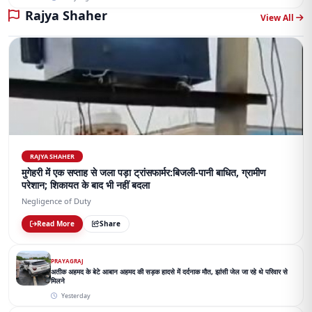
Rajya Shaher
View All
RAJYA SHAHER
मुगेहरी में एक सप्ताह से जला पड़ा ट्रांसफार्मर:बिजली-पानी बाधित, ग्रामीण
परेशान; शिकायत के बाद भी नहीं बदला
Negligence of Duty
Read More
Share
PRAYAGRAJ
अतीक अहमद के बेटे आबान अहमद की सड़क हादसे में दर्दनाक मौत, झांसी जेल जा रहे थे परिवार से
मिलने
Yesterday