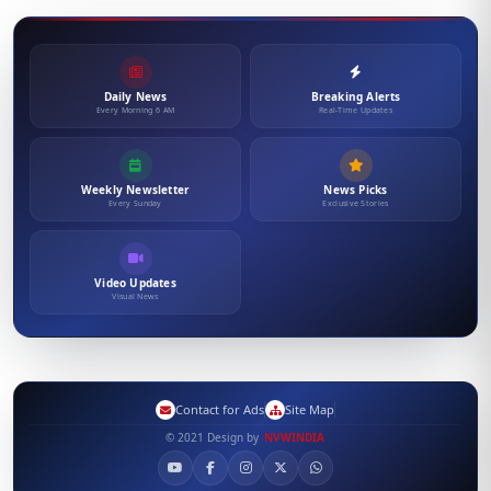
Daily News
Breaking Alerts
Every Morning 6 AM
Real-Time Updates
Weekly Newsletter
News Picks
Every Sunday
Exclusive Stories
Video Updates
Visual News
Contact for Ads
Site Map
© 2021 Design by
NVWINDIA