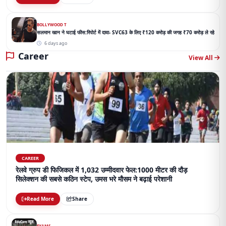
BOLLYWOOD T
सलमान खान ने घटाई फीस:रिपोर्ट में दावा- SVC63 के लिए ₹120 करोड़ की जगह ₹70 करोड़ ले रहे
6 days ago
Career
View All
CAREER
रेलवे ग्रुप डी फिजिकल में 1,032 उम्मीदवार फेल:1000 मीटर की दौड़
सिलेक्शन की सबसे कठिन स्टेप, उमस भरे मौसम ने बढ़ाई परेशानी
Read More
Share
EXAMS