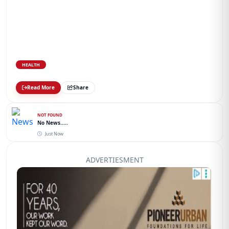
HEALTH
Read More
Share
NOT FOUND
No News.....
Just Now
ADVERTIESMENT