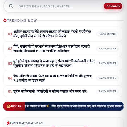
Search
TRENDING NOW
अतीक अहमद के बेटे आबान अहमद की सड़क हादसे में दर्दनाक
01
RAJYA SHAHER
मौत, झांसी जेल जा रहे थे परिवार से मिलने
नैनी: एडीए चौकी प्रभारी लेखपाल सिंह और काशीराम प्रभारी
02
RAJYA SHAHER
रामानंद विश्वकर्मा का भव्य नागरिक अभिनंदन;
मुगेहरी में एक सप्ताह से जला पड़ा ट्रांसफार्मर:बिजली-पानी बाधित,
03
RAJYA SHAHER
ग्रामीण परेशान; शिकायत के बाद भी नहीं बदला
पेपर लीक से सबक- पेपर-NTA के दफ्तर की चौबीस घंटे सुरक्षा;
04
RAJYA SHAHER
7.5 करोड़ का टेंडर जारी
ड्रोन से निगरानी, कांवड़ियों से सौम्य व्यवहार और मदद करें:
05
RAJYA SHAHER
ेल जा रहे थे परिवार से मिलने
नैनी: एडीए चौकी प्रभारी लेखपाल सिंह और काशीराम प्रभारी रामानंद विश्वकर्मा का भव
Just In
INTERNATIONAL NEWS