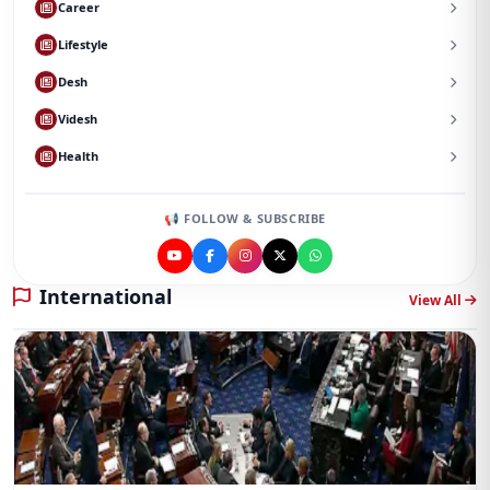
Career
Lifestyle
Desh
Videsh
Health
📢 FOLLOW & SUBSCRIBE
International
View All