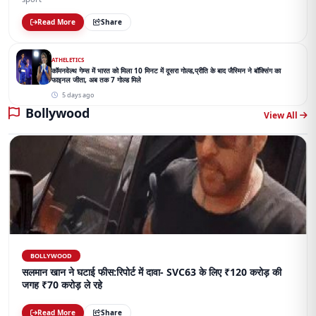
Read More
Share
ATHELETICS
कॉमनवेल्थ गेम्स में भारत को मिला 10 मिनट में दूसरा गोल्ड,प्रीति के बाद जैस्मिन ने बॉक्सिंग का
फाइनल जीता, अब तक 7 गोल्ड मिले
5 days ago
Bollywood
View All
BOLLYWOOD
सलमान खान ने घटाई फीस:रिपोर्ट में दावा- SVC63 के लिए ₹120 करोड़ की
जगह ₹70 करोड़ ले रहे
Read More
Share