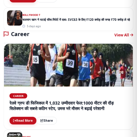
BOLLYWOOD T
सलमान खान ने घटाई फीस:रिपोर्ट में दावा- SVC63 के लिए ₹120 करोड़ की जगह ₹70 करोड़ ले रहे
5 days ago
Career
View All
CAREER
रेलवे ग्रुप डी फिजिकल में 1,032 उम्मीदवार फेल:1000 मीटर की दौड़
सिलेक्शन की सबसे कठिन स्टेप, उमस भरे मौसम ने बढ़ाई परेशानी
Read More
Share
EXAMS