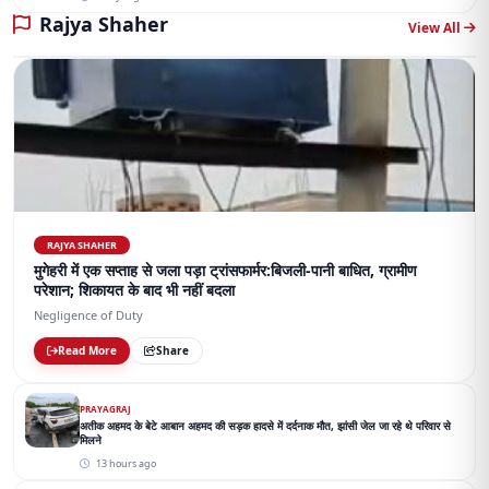
Rajya Shaher
View All
RAJYA SHAHER
मुगेहरी में एक सप्ताह से जला पड़ा ट्रांसफार्मर:बिजली-पानी बाधित, ग्रामीण
परेशान; शिकायत के बाद भी नहीं बदला
Negligence of Duty
Read More
Share
PRAYAGRAJ
अतीक अहमद के बेटे आबान अहमद की सड़क हादसे में दर्दनाक मौत, झांसी जेल जा रहे थे परिवार से
मिलने
13 hours ago