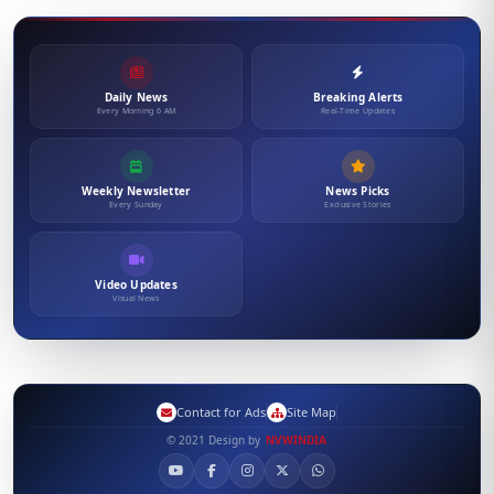
Daily News
Breaking Alerts
Every Morning 6 AM
Real-Time Updates
Weekly Newsletter
News Picks
Every Sunday
Exclusive Stories
Video Updates
Visual News
Contact for Ads
Site Map
© 2021 Design by
NVWINDIA