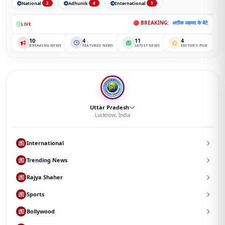
National
Adhunik
International
2
4
1
🔴 BREAKING:
अतीक अहमद के बेटे आबान अहमद की सड़क हाद
LIVE
10
4
11
4
BREAKING NEWS
FEATURED NEWS
LATEST NEWS
EDITOR'S PICK
Uttar Pradesh
Lucknow, India
International
Trending News
Rajya Shaher
Sports
Bollywood