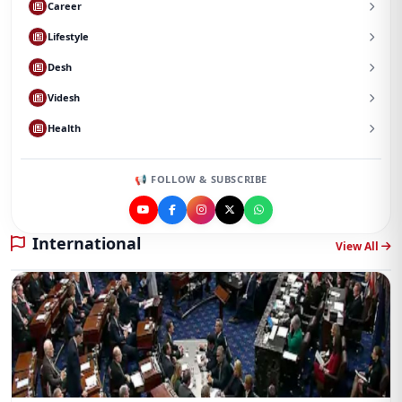
Career
Lifestyle
Desh
Videsh
Health
📢 FOLLOW & SUBSCRIBE
International
View All