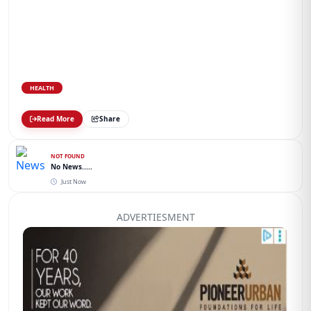
HEALTH
Read More
Share
NOT FOUND
No News.....
Just Now
ADVERTIESMENT