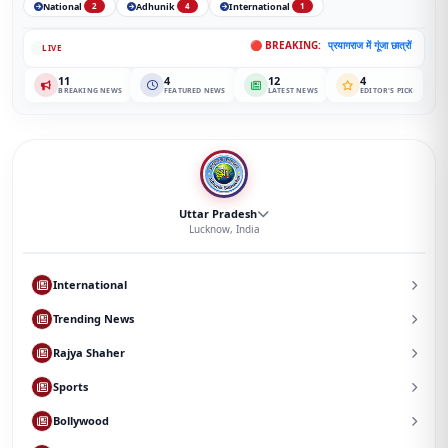
National
Adhunik
International
2
4
1
🔴 BREAKING:
प्रयागराज में गूंजा छात्रों का जोश:
•
LIVE
11
4
12
4
BREAKING NEWS
FEATURED NEWS
LATEST NEWS
EDITOR'S PICK
Uttar Pradesh
Lucknow, India
International
Trending News
Rajya Shaher
Sports
Bollywood