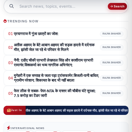
Search
TRENDING NOW
प्रयागराज में गूंजा छात्रों का जोश:
01
RAJYA SHAHER
अतीक अहमद के बेटे आबान अहमद की सड़क हादसे में दर्दनाक
02
RAJYA SHAHER
मौत, झांसी जेल जा रहे थे परिवार से मिलने
नैनी: एडीए चौकी प्रभारी लेखपाल सिंह और काशीराम प्रभारी
03
RAJYA SHAHER
रामानंद विश्वकर्मा का भव्य नागरिक अभिनंदन;
मुगेहरी में एक सप्ताह से जला पड़ा ट्रांसफार्मर:बिजली-पानी बाधित,
04
RAJYA SHAHER
ग्रामीण परेशान; शिकायत के बाद भी नहीं बदला
पेपर लीक से सबक- पेपर-NTA के दफ्तर की चौबीस घंटे सुरक्षा;
05
RAJYA SHAHER
7.5 करोड़ का टेंडर जारी
ोश:
अतीक अहमद के बेटे आबान अहमद की सड़क हादसे में दर्दनाक मौत, झांसी जेल जा रहे थे परिवार से मिलने
नैन
Just In
INTERNATIONAL NEWS