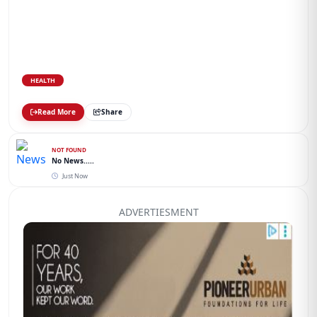
HEALTH
Read More
Share
NOT FOUND
No News.....
Just Now
ADVERTIESMENT