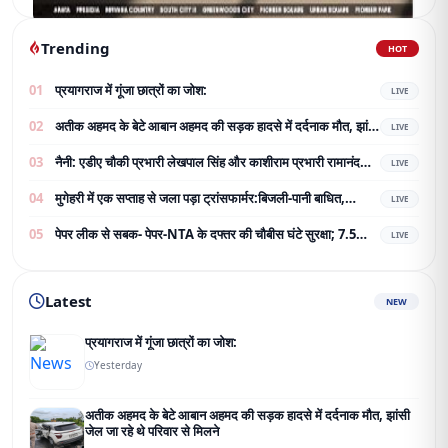
Trending
HOT
01
प्रयागराज में गूंजा छात्रों का जोश:
LIVE
02
अतीक अहमद के बेटे आबान अहमद की सड़क हादसे में दर्दनाक मौत, झांसी
LIVE
जेल जा रहे थे परिवार से मिलने
03
नैनी: एडीए चौकी प्रभारी लेखपाल सिंह और काशीराम प्रभारी रामानंद
LIVE
विश्वकर्मा का भव्य नागरिक अभिनंदन;
04
मुगेहरी में एक सप्ताह से जला पड़ा ट्रांसफार्मर:बिजली-पानी बाधित,
LIVE
ग्रामीण परेशान; शिकायत के बाद भी नहीं बदला
05
पेपर लीक से सबक- पेपर-NTA के दफ्तर की चौबीस घंटे सुरक्षा; 7.5
LIVE
करोड़ का टेंडर जारी
Latest
NEW
प्रयागराज में गूंजा छात्रों का जोश:
Yesterday
अतीक अहमद के बेटे आबान अहमद की सड़क हादसे में दर्दनाक मौत, झांसी
जेल जा रहे थे परिवार से मिलने