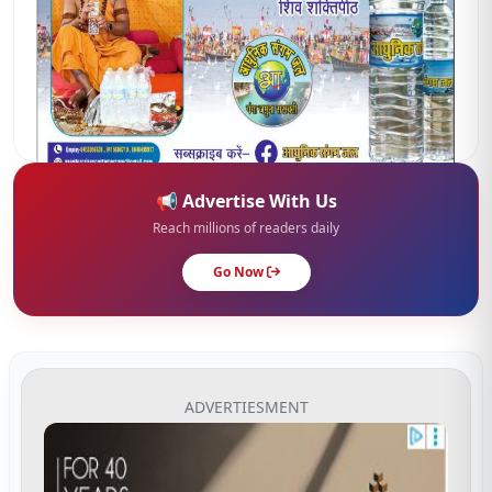
📢 Advertise With Us
Reach millions of readers daily
Go Now
ADVERTIESMENT