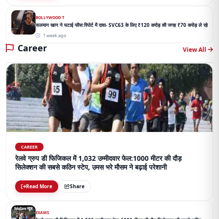
BOLLYWOOD T
सलमान खान ने घटाई फीस:रिपोर्ट में दावा- SVC63 के लिए ₹120 करोड़ की जगह ₹70 करोड़ ले रहे
1 week ago
Career
View All
CAREER
रेलवे ग्रुप डी फिजिकल में 1,032 उम्मीदवार फेल:1000 मीटर की दौड़
सिलेक्शन की सबसे कठिन स्टेप, उमस भरे मौसम ने बढ़ाई परेशानी
Read More
Share
EXAMS