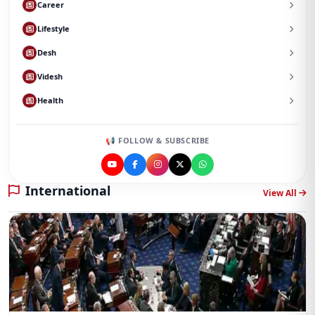
Career
Lifestyle
Desh
Videsh
Health
📢 FOLLOW & SUBSCRIBE
International
View All