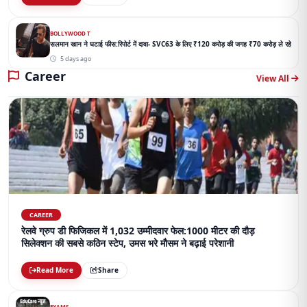
BOLLYWOOD T
सलमान खान ने घटाई फीस:रिपोर्ट में दावा- SVC63 के लिए ₹120 करोड़ की जगह ₹70 करोड़ ले रहे
5 days ago
Career
View All
CAREER
रेलवे ग्रुप डी फिजिकल में 1,032 उम्मीदवार फेल:1000 मीटर की दौड़
सिलेक्शन की सबसे कठिन स्टेप, उमस भरे मौसम ने बढ़ाई परेशानी
Read More
Share
EXAMS