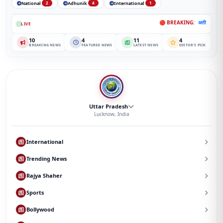
National
Adhunik
International
2
4
1
🔴 BREAKING:
अतीक अहमद के बेटे आबान अहमद क
LIVE
10
4
11
4
BREAKING NEWS
FEATURED NEWS
LATEST NEWS
EDITOR'S PICK
Uttar Pradesh
Lucknow, India
International
Trending News
Rajya Shaher
Sports
Bollywood