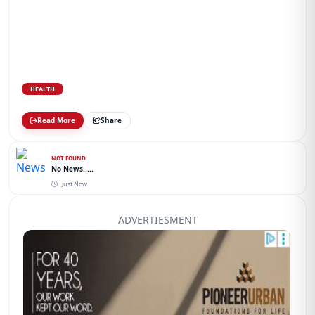
HEALTH
Read More
Share
NOT FOUND
No News.....
Just Now
ADVERTIESMENT