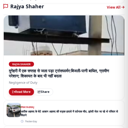
Rajya Shaher
View All
RAJYA SHAHER
मुगेहरी में एक सप्ताह से जला पड़ा ट्रांसफार्मर:बिजली-पानी बाधित, ग्रामीण
परेशान; शिकायत के बाद भी नहीं बदला
Negligence of Duty
Read More
Share
PRAYAGRAJ
अतीक अहमद के बेटे आबान अहमद की सड़क हादसे में दर्दनाक मौत, झांसी जेल जा रहे थे परिवार से
मिलने
Yesterday