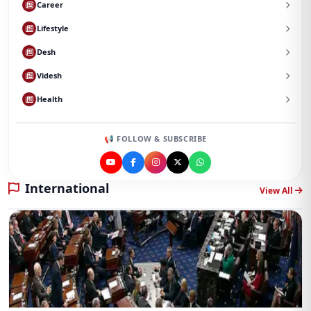
Career
Lifestyle
Desh
Videsh
Health
📢 FOLLOW & SUBSCRIBE
International
View All