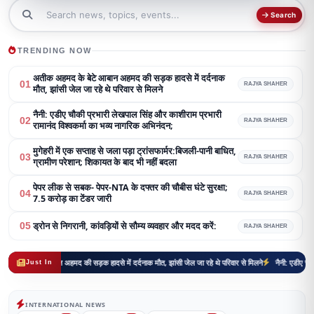
Search
TRENDING NOW
अतीक अहमद के बेटे आबान अहमद की सड़क हादसे में दर्दनाक
01
RAJYA SHAHER
मौत, झांसी जेल जा रहे थे परिवार से मिलने
नैनी: एडीए चौकी प्रभारी लेखपाल सिंह और काशीराम प्रभारी
02
RAJYA SHAHER
रामानंद विश्वकर्मा का भव्य नागरिक अभिनंदन;
मुगेहरी में एक सप्ताह से जला पड़ा ट्रांसफार्मर:बिजली-पानी बाधित,
03
RAJYA SHAHER
ग्रामीण परेशान; शिकायत के बाद भी नहीं बदला
पेपर लीक से सबक- पेपर-NTA के दफ्तर की चौबीस घंटे सुरक्षा;
04
RAJYA SHAHER
7.5 करोड़ का टेंडर जारी
ड्रोन से निगरानी, कांवड़ियों से सौम्य व्यवहार और मदद करें:
05
RAJYA SHAHER
बान अहमद की सड़क हादसे में दर्दनाक मौत, झांसी जेल जा रहे थे परिवार से मिलने
नैनी: एडीए चौकी प्रभारी लेखपाल
Just In
INTERNATIONAL NEWS