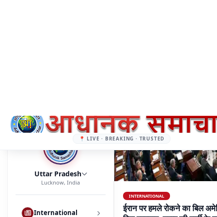
Uttar Pradesh
Lucknow, India
International
Trending News
INTERNATIONAL
Rajya Shaher
ईरान पर हमले रोकने का बिल अमेर
गिरा प्रस्ताव, ट्रम्प की पार्टी के
Sports
ईरान के खिलाफ सैन्य कार्रवाई रोकने का प्र
गया है। गुरुवार को हुई वोटिंग में इसके पक्ष 
Bollywood
की पार्टी के एक सांसद डेव मैककॉर्मिक वोटिंग
Read More
Share
Career
Trending News
Lifestyle