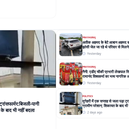
झांसी जेल जा रहे थे परिवार से मिलने
Yesterday
PRAYAGRAJ
नैनी: एडीए चौकी प्रभारी लेखपाल स
रामानंद विश्वकर्मा का भव्य नागरिक 
Yesterday
POLITICS
मुगेहरी में एक सप्ताह से जला पड़ा ट्
 ट्रांसफार्मर:बिजली-पानी
ग्रामीण परेशान; शिकायत के बाद भी 
के बाद भी नहीं बदला
2 days ago
ATHELETICS
कॉमनवेल्थ गेम्स में भारत को मिला 10
बाद जैस्मिन ने बॉक्सिंग का फाइनल 
6 days ago