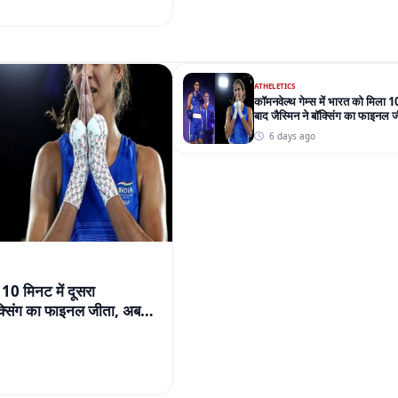
 10 मिनट में दूसरा
बॉक्सिंग का फाइनल जीता, अब
BOLLYWOOD T
सलमान खान ने घटाई फीस:रिपोर्ट म
करोड़ की जगह ₹70 करोड़ ले रहे
6 days ago