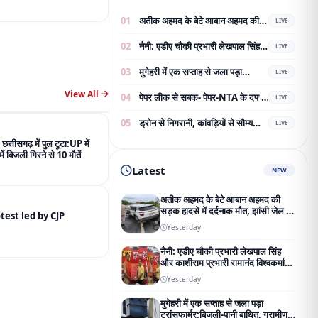
अतीक अहमद के बेटे आबान अहमद की
सड़क हादसे में दर्दनाक मौत, झांसी जेल जा
रहे थे परिवार से मिलने
 छत्तीसगढ़ में पुल टूटा:UP में
Yesterday
ं बिजली गिरने से 10 मौतें
नैनी: एडीए चौकी प्रभारी लेखपाल सिंह
और काशीराम प्रभारी रामानंद विश्वकर्मा
का भव्य नागरिक अभिनंदन;
Yesterday
addresses the protest led by CJP
मुगेहरी में एक सप्ताह से जला पड़ा
ट्रांसफार्मर:बिजली-पानी बाधित, ग्रामीण
परेशान; शिकायत के बाद भी नहीं बदला
2 days ago
प्रयागराज में शाम 4 बजे से आंधी-बारिश का
अलर्ट:
4 days ago
पेपर लीक से सबक- पेपर-NTA के दफ्तर
की चौबीस घंटे सुरक्षा; 7.5 करोड़ का टेंडर
जारी
4 days ago
View All
ADVERTIESMENT
सड़क हादसे में दर्दनाक मौत,