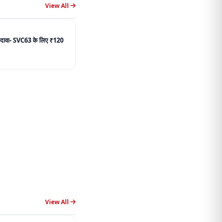
View All
 उम्मीदवार फेल:1000 मीटर की
, उमस भरे मौसम ने बढ़ाई