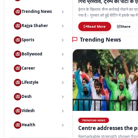
Desh
Videsh
Health
📢 FOLLOW & SUBSCRIBE
TRENDING NEWS
Cen
Remarkable strength shown fro
Read More
Share
Rajya Shaher