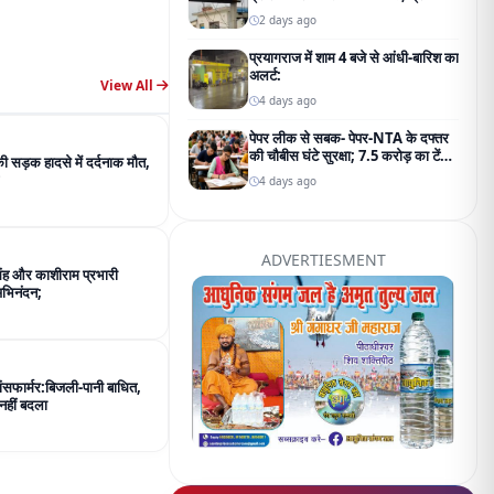
िंह और काशीराम प्रभारी
अभिनंदन;
रांसफार्मर:बिजली-पानी बाधित,
📢 Advertise With Us
नहीं बदला
Reach millions of readers daily
Go Now
View All
 मिनट में दूसरा गोल्ड,प्रीति के
जीता, अब तक 7 गोल्ड मिले