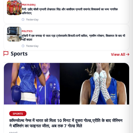
PRAYAGRAJ
नैनी: एडीए चौकी प्रभारी लेखपाल सिंह और काशीराम प्रभारी रामानंद विश्वकर्मा का भव्य नागरिक
अभिनंदन;
Yesterday
POLITICS
मुगेहरी में एक सप्ताह से जला पड़ा ट्रांसफार्मर:बिजली-पानी बाधित, ग्रामीण परेशान; शिकायत के बाद भी
नहीं बदला
Yesterday
Sports
View All
SPORTS
कॉमनवेल्थ गेम्स में भारत को मिला 10 मिनट में दूसरा गोल्ड,प्रीति के बाद जैस्मिन
ने बॉक्सिंग का फाइनल जीता, अब तक 7 गोल्ड मिले
sport