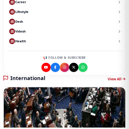
Career
Lifestyle
Desh
Videsh
Health
📢 FOLLOW & SUBSCRIBE
International
View All