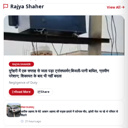
Rajya Shaher
View All
RAJYA SHAHER
मुगेहरी में एक सप्ताह से जला पड़ा ट्रांसफार्मर:बिजली-पानी बाधित, ग्रामीण
परेशान; शिकायत के बाद भी नहीं बदला
Negligence of Duty
Read More
Share
PRAYAGRAJ
अतीक अहमद के बेटे आबान अहमद की सड़क हादसे में दर्दनाक मौत, झांसी जेल जा रहे थे परिवार से
मिलने
21 hours ago