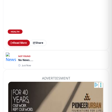
HEALTH
Read More
Share
NOT FOUND
No News.....
Just Now
ADVERTIESMENT