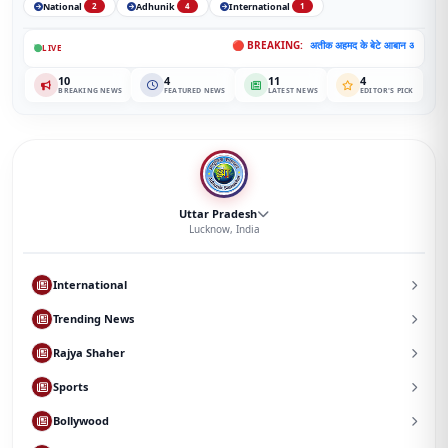
National
Adhunik
International
2
4
1
🔴 BREAKING:
अतीक अहमद के बेटे आबान अहमद की सड़क हादसे में दर
LIVE
10
4
11
4
BREAKING NEWS
FEATURED NEWS
LATEST NEWS
EDITOR'S PICK
Uttar Pradesh
Lucknow, India
International
Trending News
Rajya Shaher
Sports
Bollywood