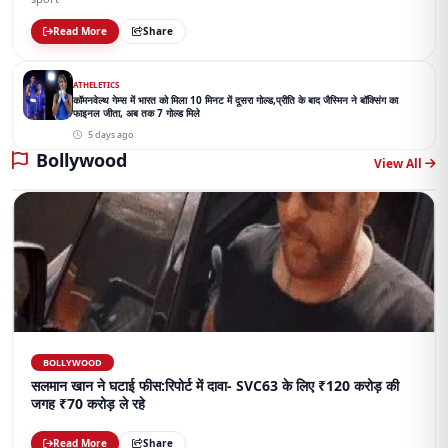
Read More
Share
ATHELETICS
कॉमनवेल्थ गेम्स में भारत को मिला 10 मिनट में दूसरा गोल्ड,प्रीति के बाद जैस्मिन ने बॉक्सिंग का
फाइनल जीता, अब तक 7 गोल्ड मिले
5 days ago
Bollywood
View All
BOLLYWOOD
सलमान खान ने घटाई फीस:रिपोर्ट में दावा- SVC63 के लिए ₹120 करोड़ की
जगह ₹70 करोड़ ले रहे
Read More
Share