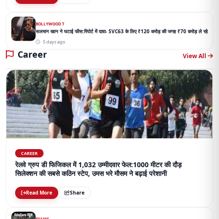
BOLLYWOOD T
सलमान खान ने घटाई फीस:रिपोर्ट में दावा- SVC63 के लिए ₹120 करोड़ की जगह ₹70 करोड़ ले रहे
5 days ago
Career
View All
CAREER
रेलवे ग्रुप डी फिजिकल में 1,032 उम्मीदवार फेल:1000 मीटर की दौड़
सिलेक्शन की सबसे कठिन स्टेप, उमस भरे मौसम ने बढ़ाई परेशानी
Read More
Share
EXAMS