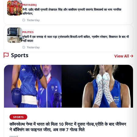
PRAYAGRAJ
नैनी: एडीए चौकी प्रभारी लेखपाल सिंह और काशीराम प्रभारी रामानंद विश्वकर्मा का भव्य नागरिक
अभिनंदन;
Yesterday
POLITICS
मुगेहरी में एक सप्ताह से जला पड़ा ट्रांसफार्मर:बिजली-पानी बाधित, ग्रामीण परेशान; शिकायत के बाद भी
नहीं बदला
Yesterday
Sports
View All
SPORTS
कॉमनवेल्थ गेम्स में भारत को मिला 10 मिनट में दूसरा गोल्ड,प्रीति के बाद जैस्मिन
ने बॉक्सिंग का फाइनल जीता, अब तक 7 गोल्ड मिले
sport