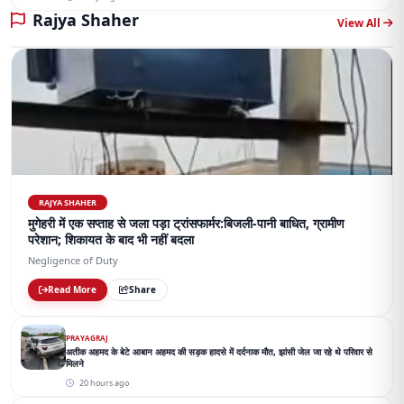
Rajya Shaher
View All
RAJYA SHAHER
मुगेहरी में एक सप्ताह से जला पड़ा ट्रांसफार्मर:बिजली-पानी बाधित, ग्रामीण
परेशान; शिकायत के बाद भी नहीं बदला
Negligence of Duty
Read More
Share
PRAYAGRAJ
अतीक अहमद के बेटे आबान अहमद की सड़क हादसे में दर्दनाक मौत, झांसी जेल जा रहे थे परिवार से
मिलने
20 hours ago