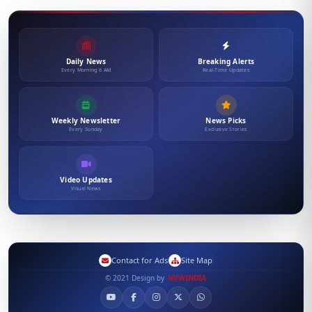
Daily News
Breaking Alerts
Every Morning 6 AM
Real-Time Updates
Weekly Newsletter
News Picks
Every Sunday
Exclusive Stories
Video Updates
Visual News
Contact for Ads
Site Map
© 2021 Design by
NVWINDIA