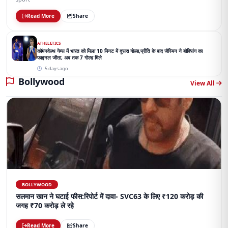
Read More
Share
ATHELETICS
कॉमनवेल्थ गेम्स में भारत को मिला 10 मिनट में दूसरा गोल्ड,प्रीति के बाद जैस्मिन ने बॉक्सिंग का
फाइनल जीता, अब तक 7 गोल्ड मिले
5 days ago
Bollywood
View All
BOLLYWOOD
सलमान खान ने घटाई फीस:रिपोर्ट में दावा- SVC63 के लिए ₹120 करोड़ की
जगह ₹70 करोड़ ले रहे
Read More
Share