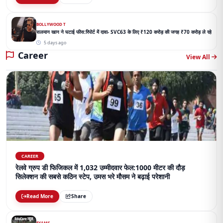
BOLLYWOOD T
सलमान खान ने घटाई फीस:रिपोर्ट में दावा- SVC63 के लिए ₹120 करोड़ की जगह ₹70 करोड़ ले रहे
5 days ago
Career
View All
CAREER
रेलवे ग्रुप डी फिजिकल में 1,032 उम्मीदवार फेल:1000 मीटर की दौड़
सिलेक्शन की सबसे कठिन स्टेप, उमस भरे मौसम ने बढ़ाई परेशानी
Read More
Share
EXAMS