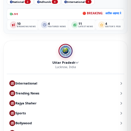
National
Adhunik
International
2
4
1
🔴 BREAKING:
अतीक अहमद के बेटे आबान अहमद की सड़क 
LIVE
10
4
11
4
BREAKING NEWS
FEATURED NEWS
LATEST NEWS
EDITOR'S PICK
Uttar Pradesh
Lucknow, India
International
Trending News
Rajya Shaher
Sports
Bollywood