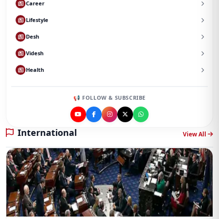
Career
Lifestyle
Desh
Videsh
Health
📢 FOLLOW & SUBSCRIBE
International
View All