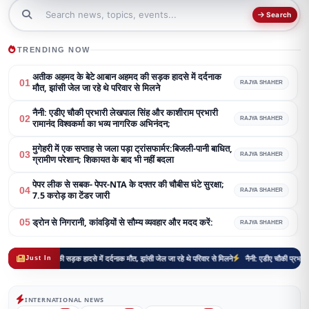
Search
TRENDING NOW
अतीक अहमद के बेटे आबान अहमद की सड़क हादसे में दर्दनाक
01
RAJYA SHAHER
मौत, झांसी जेल जा रहे थे परिवार से मिलने
नैनी: एडीए चौकी प्रभारी लेखपाल सिंह और काशीराम प्रभारी
02
RAJYA SHAHER
रामानंद विश्वकर्मा का भव्य नागरिक अभिनंदन;
मुगेहरी में एक सप्ताह से जला पड़ा ट्रांसफार्मर:बिजली-पानी बाधित,
03
RAJYA SHAHER
ग्रामीण परेशान; शिकायत के बाद भी नहीं बदला
पेपर लीक से सबक- पेपर-NTA के दफ्तर की चौबीस घंटे सुरक्षा;
04
RAJYA SHAHER
7.5 करोड़ का टेंडर जारी
ड्रोन से निगरानी, कांवड़ियों से सौम्य व्यवहार और मदद करें:
05
RAJYA SHAHER
द की सड़क हादसे में दर्दनाक मौत, झांसी जेल जा रहे थे परिवार से मिलने
नैनी: एडीए चौकी प्रभारी लेखपाल सिंह औ
Just In
INTERNATIONAL NEWS