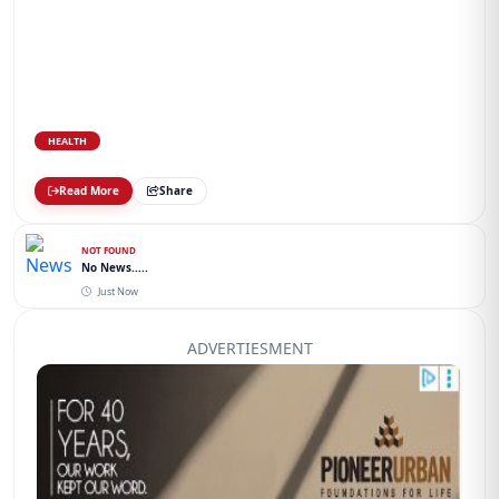
HEALTH
Read More
Share
NOT FOUND
No News.....
Just Now
ADVERTIESMENT