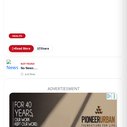
HEALTH
Read More
Share
NOT FOUND
No News.....
Just Now
ADVERTIESMENT