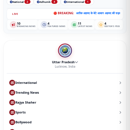
National
Adhunik
International
2
4
1
🔴 BREAKING:
अतीक अहमद के बेटे आबान अहमद की सड़क हादसे में दर्दनाक मौत, झ
LIVE
10
4
11
4
BREAKING NEWS
FEATURED NEWS
LATEST NEWS
EDITOR'S PICK
Uttar Pradesh
Lucknow, India
International
Trending News
Rajya Shaher
Sports
Bollywood