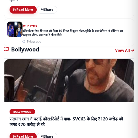
Read More
Share
ATHELETICS
कॉमनवेल्थ गेम्स में भारत को मिला 10 मिनट में दूसरा गोल्ड,प्रीति के बाद जैस्मिन ने बॉक्सिंग का
फाइनल जीता, अब तक 7 गोल्ड मिले
5 days ago
Bollywood
View All
BOLLYWOOD
सलमान खान ने घटाई फीस:रिपोर्ट में दावा- SVC63 के लिए ₹120 करोड़ की
जगह ₹70 करोड़ ले रहे
Read More
Share