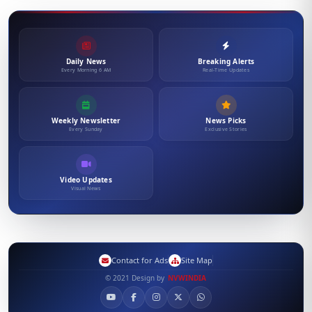
Daily News
Breaking Alerts
Every Morning 6 AM
Real-Time Updates
Weekly Newsletter
News Picks
Every Sunday
Exclusive Stories
Video Updates
Visual News
Contact for Ads
Site Map
© 2021 Design by
NVWINDIA