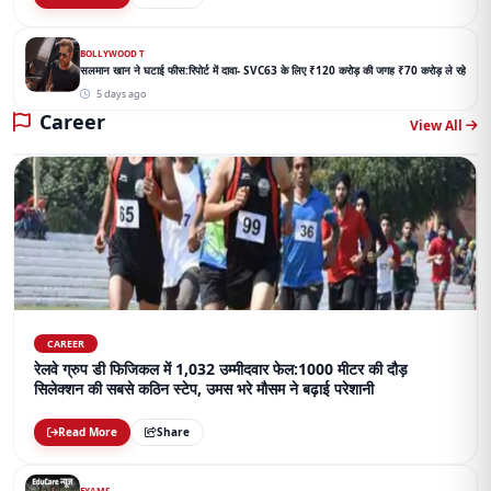
BOLLYWOOD T
सलमान खान ने घटाई फीस:रिपोर्ट में दावा- SVC63 के लिए ₹120 करोड़ की जगह ₹70 करोड़ ले रहे
5 days ago
Career
View All
CAREER
रेलवे ग्रुप डी फिजिकल में 1,032 उम्मीदवार फेल:1000 मीटर की दौड़
सिलेक्शन की सबसे कठिन स्टेप, उमस भरे मौसम ने बढ़ाई परेशानी
Read More
Share
EXAMS