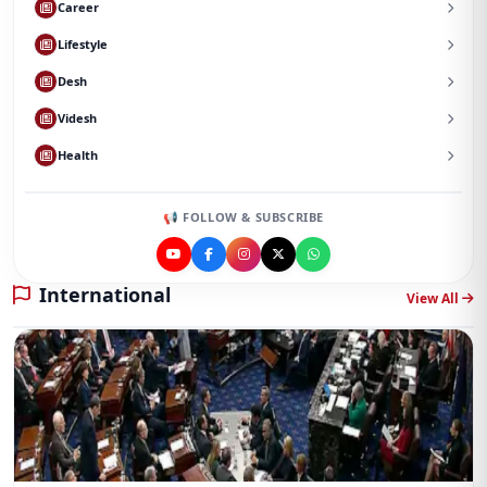
Career
Lifestyle
Desh
Videsh
Health
📢 FOLLOW & SUBSCRIBE
International
View All