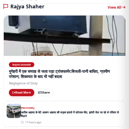
Rajya Shaher
View All
RAJYA SHAHER
मुगेहरी में एक सप्ताह से जला पड़ा ट्रांसफार्मर:बिजली-पानी बाधित, ग्रामीण
परेशान; शिकायत के बाद भी नहीं बदला
Negligence of Duty
Read More
Share
PRAYAGRAJ
अतीक अहमद के बेटे आबान अहमद की सड़क हादसे में दर्दनाक मौत, झांसी जेल जा रहे थे परिवार से
मिलने
11 hours ago