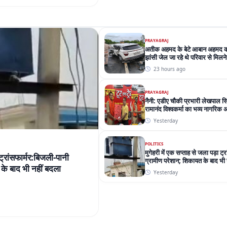
झांसी जेल जा रहे थे परिवार से मिलने
23 hours ago
PRAYAGRAJ
नैनी: एडीए चौकी प्रभारी लेखपाल स
रामानंद विश्वकर्मा का भव्य नागरिक 
Yesterday
POLITICS
मुगेहरी में एक सप्ताह से जला पड़ा ट्
 ट्रांसफार्मर:बिजली-पानी
ग्रामीण परेशान; शिकायत के बाद भी 
के बाद भी नहीं बदला
Yesterday
ATHELETICS
कॉमनवेल्थ गेम्स में भारत को मिला 10
बाद जैस्मिन ने बॉक्सिंग का फाइनल 
5 days ago