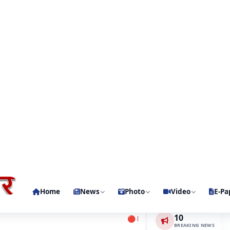
2
/
4
सिंह और काशीराम प्रभारी रामानंद विश्वकर्मा का भव्य नागरिक अभिनंदन;
मुगेहरी में एक सप्ताह स
International
1
10
🔴 BREAKING:
अतीक अहमद के बेटे आबान अहमद की 
BREAKING NEWS