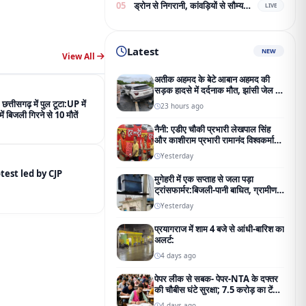
अतीक अहमद के बेटे आबान अहमद की
सड़क हादसे में दर्दनाक मौत, झांसी जेल जा
रहे थे परिवार से मिलने
 छत्तीसगढ़ में पुल टूटा:UP में
23 hours ago
ं बिजली गिरने से 10 मौतें
नैनी: एडीए चौकी प्रभारी लेखपाल सिंह
और काशीराम प्रभारी रामानंद विश्वकर्मा
का भव्य नागरिक अभिनंदन;
Yesterday
addresses the protest led by CJP
मुगेहरी में एक सप्ताह से जला पड़ा
ट्रांसफार्मर:बिजली-पानी बाधित, ग्रामीण
परेशान; शिकायत के बाद भी नहीं बदला
Yesterday
प्रयागराज में शाम 4 बजे से आंधी-बारिश का
अलर्ट:
4 days ago
पेपर लीक से सबक- पेपर-NTA के दफ्तर
की चौबीस घंटे सुरक्षा; 7.5 करोड़ का टेंडर
जारी
4 days ago
View All
ADVERTIESMENT
सड़क हादसे में दर्दनाक मौत,