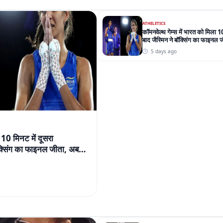
 10 मिनट में दूसरा
बॉक्सिंग का फाइनल जीता, अब
BOLLYWOOD T
सलमान खान ने घटाई फीस:रिपोर्ट म
करोड़ की जगह ₹70 करोड़ ले रहे
5 days ago