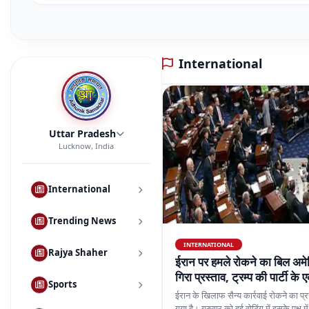
Uttar Pradesh
Lucknow, India
International
Trending News
INTERNATIONAL
Rajya Shaher
ईरान पर हमले रोकने का बिल अमेर
गिरा प्रस्ताव, ट्रम्प की पार्टी के
Sports
ईरान के खिलाफ सैन्य कार्रवाई रोकने का प्र
गया है। गुरुवार को हुई वोटिंग में इसके पक्ष 
Bollywood
की पार्टी के एक सांसद डेव मैककॉर्मिक वोटिंग
Read More
Share
Career
Trending News
Lifestyle