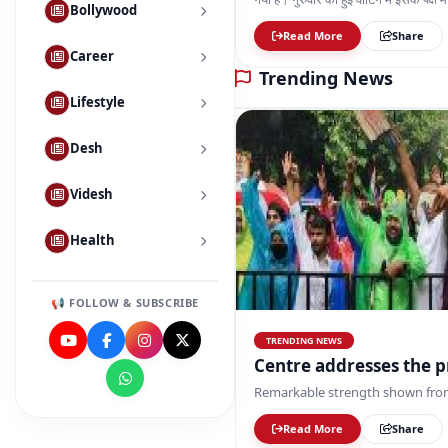
Desh
Videsh
Health
📢 FOLLOW & SUBSCRIBE
TRENDING NEWS
Cen
Remarkable strength shown fro
Read More
Share
Rajya Shaher