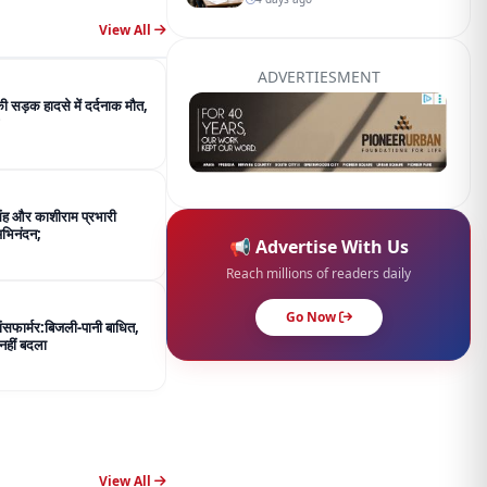
िंह और काशीराम प्रभारी
अभिनंदन;
📢 Advertise With Us
Reach millions of readers daily
Go Now
रांसफार्मर:बिजली-पानी बाधित,
नहीं बदला
View All
 मिनट में दूसरा गोल्ड,प्रीति के
जीता, अब तक 7 गोल्ड मिले