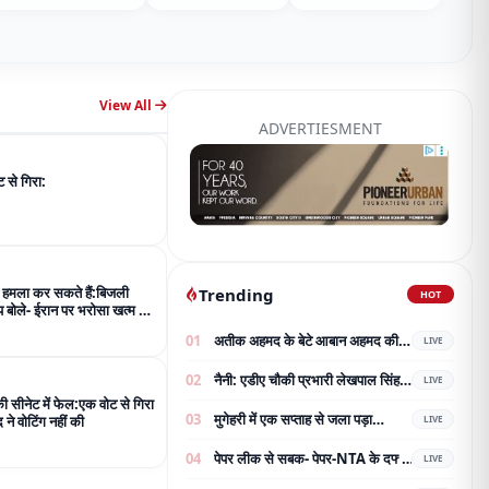
ADVERTIESMENT
 से गिरा:
 हमला कर सकते हैं:बिजली
Trending
HOT
म्प बोले- ईरान पर भरोसा खत्म हो
01
अतीक अहमद के बेटे आबान अहमद की
LIVE
सड़क हादसे में दर्दनाक मौत, झांसी जेल
02
नैनी: एडीए चौकी प्रभारी लेखपाल सिंह
जा रहे थे परिवार से मिलने
LIVE
और काशीराम प्रभारी रामानंद विश्वकर्मा
 सीनेट में फेल:एक वोट से गिरा
03
मुगेहरी में एक सप्ताह से जला पड़ा
का भव्य नागरिक अभिनंदन;
द ने वोटिंग नहीं की
LIVE
ट्रांसफार्मर:बिजली-पानी बाधित, ग्रामीण
04
पेपर लीक से सबक- पेपर-NTA के दफ्तर
परेशान; शिकायत के बाद भी नहीं बदला
LIVE
की चौबीस घंटे सुरक्षा; 7.5 करोड़ का
05
ड्रोन से निगरानी, कांवड़ियों से सौम्य
टेंडर जारी
LIVE
व्यवहार और मदद करें:
Latest
NEW
View All