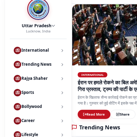
Uttar Pradesh
Lucknow, India
International
Trending News
INTERNATIONAL
Rajya Shaher
ईरान पर हमले रोकने का बिल अमेर
गिरा प्रस्ताव, ट्रम्प की पार्टी के
Sports
ईरान के खिलाफ सैन्य कार्रवाई रोकने का प्र
गया है। गुरुवार को हुई वोटिंग में इसके पक्ष 
Bollywood
की पार्टी के एक सांसद डेव मैककॉर्मिक वोटिंग
Read More
Share
Career
Trending News
Lifestyle