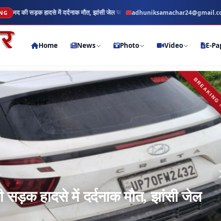
मौत, झांसी जेल जा रहे थे परिवार से मिलने
adhuniksamachar24@gmail.
नैनी: एडीए चौकी प्रभारी लेखपाल सि
ING
Rajya Shaher
Home
News
Photo
Video
E-Pa
BREAKING
़क हादसे में दर्दनाक मौत, झांसी जेल