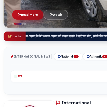
Read More
Read More
Read More
Read More
Read More
Read More
Watch
Watch
Watch
Watch
Watch
Watch
अतीक अहमद के बेटे आबान अहमद की सड़क हादसे में दर्दनाक मौत, झांसी जेल जा रहे थे परिवार से 
Just In
INTERNATIONAL NEWS
National
Adhunik
2
4
LIVE
International