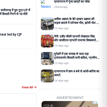
प्रयागराज में गूंजा छात्रों का जोश:
Yesterday
 छत्तीसगढ़ में पुल टूटा:UP में
ं बिजली गिरने से 10 मौतें
अतीक अहमद के बेटे आबान अहमद की
सड़क हादसे में दर्दनाक मौत, झांसी जेल जा
रहे थे परिवार से मिलने
3 days ago
addresses the protest led by CJP
नैनी: एडीए चौकी प्रभारी लेखपाल सिंह
और काशीराम प्रभारी रामानंद विश्वकर्मा
का भव्य नागरिक अभिनंदन;
3 days ago
मुगेहरी में एक सप्ताह से जला पड़ा
ट्रांसफार्मर:बिजली-पानी बाधित, ग्रामीण
परेशान; शिकायत के बाद भी नहीं बदला
3 days ago
प्रयागराज में शाम 4 बजे से आंधी-बारिश का
अलर्ट:
6 days ago
View All
ADVERTIESMENT