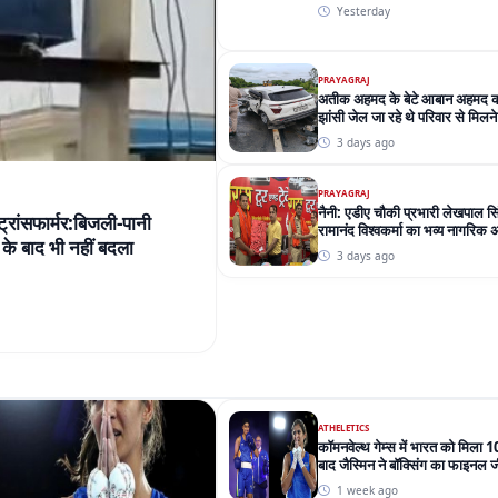
Yesterday
PRAYAGRAJ
अतीक अहमद के बेटे आबान अहमद की 
झांसी जेल जा रहे थे परिवार से मिलने
3 days ago
PRAYAGRAJ
नैनी: एडीए चौकी प्रभारी लेखपाल स
 ट्रांसफार्मर:बिजली-पानी
रामानंद विश्वकर्मा का भव्य नागरिक 
के बाद भी नहीं बदला
3 days ago
ATHELETICS
कॉमनवेल्थ गेम्स में भारत को मिला 10
बाद जैस्मिन ने बॉक्सिंग का फाइनल 
1 week ago