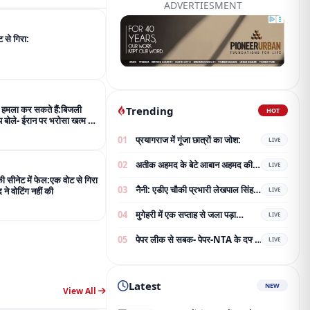
ADVERTIESMENT
 से गिरा:
 हमला कर सकते हैं:बिजली
Trending
HOT
म्प बोले- ईरान पर भरोसा खत्म हो
01
प्रयागराज में गूंजा छात्रों का जोश:
LIVE
02
अतीक अहमद के बेटे आबान अहमद की
LIVE
सड़क हादसे में दर्दनाक मौत, झांसी जेल
 सीनेट में फेल:एक वोट से गिरा
03
नैनी: एडीए चौकी प्रभारी लेखपाल सिंह
जा रहे थे परिवार से मिलने
द ने वोटिंग नहीं की
LIVE
और काशीराम प्रभारी रामानंद विश्वकर्मा
04
मुगेहरी में एक सप्ताह से जला पड़ा
का भव्य नागरिक अभिनंदन;
LIVE
ट्रांसफार्मर:बिजली-पानी बाधित, ग्रामीण
05
पेपर लीक से सबक- पेपर-NTA के दफ्तर
परेशान; शिकायत के बाद भी नहीं बदला
LIVE
की चौबीस घंटे सुरक्षा; 7.5 करोड़ का
टेंडर जारी
Latest
NEW
View All