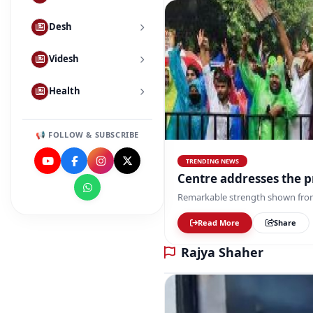
Desh
Videsh
Health
📢 FOLLOW & SUBSCRIBE
TRENDING NEWS
Cen
Remarkable strength shown fro
Read More
Share
Rajya Shaher