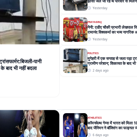
झांसी जेल जा रहे थे परिवार से मिलने
Yesterday
PRAYAGRAJ
नैनी: एडीए चौकी प्रभारी लेखपाल स
रामानंद विश्वकर्मा का भव्य नागरिक 
Yesterday
POLITICS
मुगेहरी में एक सप्ताह से जला पड़ा ट्
 ट्रांसफार्मर:बिजली-पानी
ग्रामीण परेशान; शिकायत के बाद भी 
के बाद भी नहीं बदला
2 days ago
ATHELETICS
कॉमनवेल्थ गेम्स में भारत को मिला 10
बाद जैस्मिन ने बॉक्सिंग का फाइनल 
6 days ago