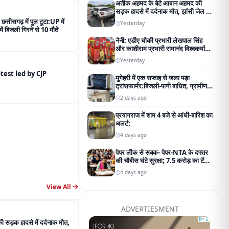
अतीक अहमद के बेटे आबान अहमद की
सड़क हादसे में दर्दनाक मौत, झांसी जेल जा
रहे थे परिवार से मिलने
 छत्तीसगढ़ में पुल टूटा:UP में
Yesterday
ं बिजली गिरने से 10 मौतें
नैनी: एडीए चौकी प्रभारी लेखपाल सिंह
और काशीराम प्रभारी रामानंद विश्वकर्मा
का भव्य नागरिक अभिनंदन;
Yesterday
addresses the protest led by CJP
मुगेहरी में एक सप्ताह से जला पड़ा
ट्रांसफार्मर:बिजली-पानी बाधित, ग्रामीण
परेशान; शिकायत के बाद भी नहीं बदला
2 days ago
प्रयागराज में शाम 4 बजे से आंधी-बारिश का
अलर्ट:
4 days ago
पेपर लीक से सबक- पेपर-NTA के दफ्तर
की चौबीस घंटे सुरक्षा; 7.5 करोड़ का टेंडर
जारी
4 days ago
View All
ADVERTIESMENT
सड़क हादसे में दर्दनाक मौत,