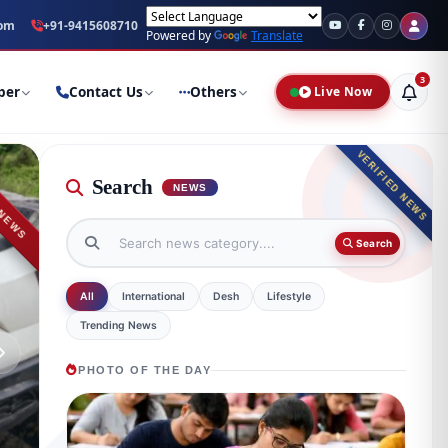
नंद विश्वकर्मा का भव्य नागरिक अभिनंदन;
com
+91-9415608710
प्रयागराज में शाम 4 बजे से आंधी-बारि
Rajya Shaher
Powered by
Translate
3
per
Contact Us
Others
Live Now
VERIFIED NEWS
 NEWS
Search
NEWS
Search
All
International
Desh
Lifestyle
Trending News
PHOTO OF THE DAY