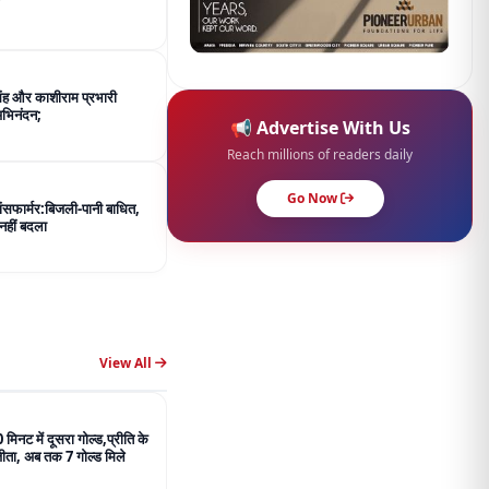
िंह और काशीराम प्रभारी
अभिनंदन;
📢 Advertise With Us
Reach millions of readers daily
Go Now
रांसफार्मर:बिजली-पानी बाधित,
नहीं बदला
View All
 मिनट में दूसरा गोल्ड,प्रीति के
जीता, अब तक 7 गोल्ड मिले