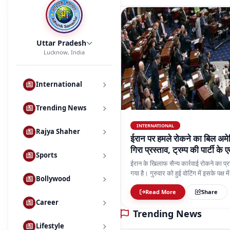
Uttar Pradesh
Lucknow, India
International
Trending News
INTERNATIONAL
Rajya Shaher
ईरान पर हमले रोकने का बिल अमेर
गिरा प्रस्ताव, ट्रम्प की पार्टी के
Sports
ईरान के खिलाफ सैन्य कार्रवाई रोकने का प्र
गया है। गुरुवार को हुई वोटिंग में इसके पक्ष 
Bollywood
की पार्टी के एक सांसद डेव मैककॉर्मिक वोटिंग
Read More
Share
Career
Trending News
Lifestyle