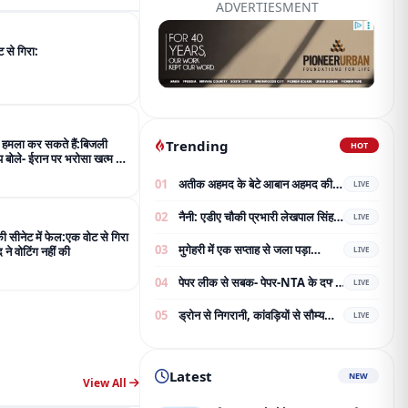
ADVERTIESMENT
 से गिरा:
 हमला कर सकते हैं:बिजली
Trending
HOT
म्प बोले- ईरान पर भरोसा खत्म हो
01
अतीक अहमद के बेटे आबान अहमद की
LIVE
सड़क हादसे में दर्दनाक मौत, झांसी जेल
02
नैनी: एडीए चौकी प्रभारी लेखपाल सिंह
जा रहे थे परिवार से मिलने
LIVE
और काशीराम प्रभारी रामानंद विश्वकर्मा
 सीनेट में फेल:एक वोट से गिरा
03
मुगेहरी में एक सप्ताह से जला पड़ा
का भव्य नागरिक अभिनंदन;
द ने वोटिंग नहीं की
LIVE
ट्रांसफार्मर:बिजली-पानी बाधित, ग्रामीण
04
पेपर लीक से सबक- पेपर-NTA के दफ्तर
परेशान; शिकायत के बाद भी नहीं बदला
LIVE
की चौबीस घंटे सुरक्षा; 7.5 करोड़ का
05
ड्रोन से निगरानी, कांवड़ियों से सौम्य
टेंडर जारी
LIVE
व्यवहार और मदद करें:
Latest
NEW
View All