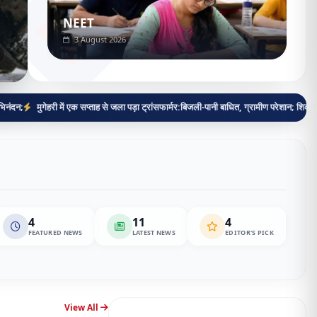
group d
3 August 2026
 में एक सप्ताह से जला पड़ा ट्रांसफार्मर:बिजली-पानी बाधित, ग्रामीण परेशान; शिकायत के बाद भी नहीं 
4
11
4
बान अहमद की सड़क हादसे में दर्दनाक मौत, झांसी जेल जा रहे थे परिवार से मिलने
•
FEATURED NEWS
LATEST NEWS
EDITOR'S PICK
View All