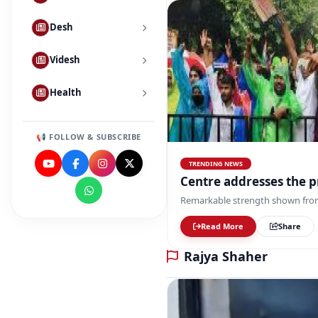
Desh
Videsh
Health
📢 FOLLOW & SUBSCRIBE
TRENDING NEWS
Cen
Remarkable strength shown fro
Read More
Share
Rajya Shaher