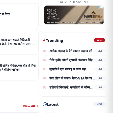
ADVERTIESMENT
 से गिरा:
 हमला कर सकते हैं:बिजली
Trending
HOT
म्प बोले- ईरान पर भरोसा खत्म हो
01
अतीक अहमद के बेटे आबान अहमद की
LIVE
सड़क हादसे में दर्दनाक मौत, झांसी जेल
02
नैनी: एडीए चौकी प्रभारी लेखपाल सिंह
जा रहे थे परिवार से मिलने
LIVE
और काशीराम प्रभारी रामानंद विश्वकर्मा
 सीनेट में फेल:एक वोट से गिरा
03
मुगेहरी में एक सप्ताह से जला पड़ा
का भव्य नागरिक अभिनंदन;
द ने वोटिंग नहीं की
LIVE
ट्रांसफार्मर:बिजली-पानी बाधित, ग्रामीण
04
पेपर लीक से सबक- पेपर-NTA के दफ्तर
परेशान; शिकायत के बाद भी नहीं बदला
LIVE
की चौबीस घंटे सुरक्षा; 7.5 करोड़ का
05
ड्रोन से निगरानी, कांवड़ियों से सौम्य
टेंडर जारी
LIVE
व्यवहार और मदद करें:
Latest
NEW
View All