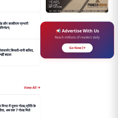
िंह और काशीराम प्रभारी
अभिनंदन;
📢 Advertise With Us
Reach millions of readers daily
Go Now
रांसफार्मर:बिजली-पानी बाधित,
नहीं बदला
View All
 मिनट में दूसरा गोल्ड,प्रीति के
जीता, अब तक 7 गोल्ड मिले