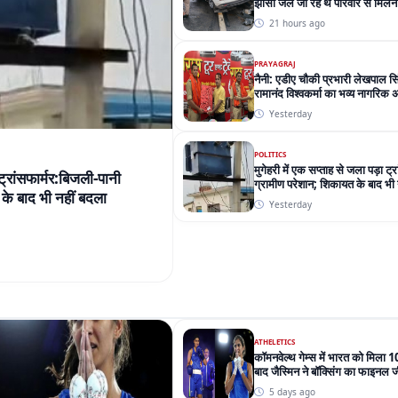
झांसी जेल जा रहे थे परिवार से मिलने
21 hours ago
PRAYAGRAJ
नैनी: एडीए चौकी प्रभारी लेखपाल स
रामानंद विश्वकर्मा का भव्य नागरिक 
Yesterday
POLITICS
मुगेहरी में एक सप्ताह से जला पड़ा ट्
 ट्रांसफार्मर:बिजली-पानी
ग्रामीण परेशान; शिकायत के बाद भी 
के बाद भी नहीं बदला
Yesterday
ATHELETICS
कॉमनवेल्थ गेम्स में भारत को मिला 10
बाद जैस्मिन ने बॉक्सिंग का फाइनल 
5 days ago