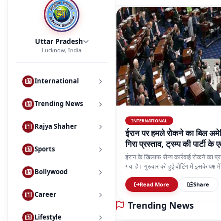
Uttar Pradesh
Lucknow, India
International
Trending News
INTERNATIONAL
Rajya Shaher
ईरान पर हमले रोकने का बिल अमेर
गिरा प्रस्ताव, ट्रम्प की पार्टी के
Sports
ईरान के खिलाफ सैन्य कार्रवाई रोकने का प्र
गया है। गुरुवार को हुई वोटिंग में इसके पक्ष 
Bollywood
की पार्टी के एक सांसद डेव मैककॉर्मिक वोटिंग
Read More
Share
Career
Trending News
Lifestyle