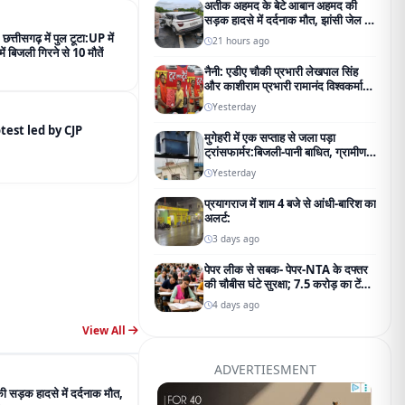
अतीक अहमद के बेटे आबान अहमद की
सड़क हादसे में दर्दनाक मौत, झांसी जेल जा
रहे थे परिवार से मिलने
 छत्तीसगढ़ में पुल टूटा:UP में
21 hours ago
ं बिजली गिरने से 10 मौतें
नैनी: एडीए चौकी प्रभारी लेखपाल सिंह
और काशीराम प्रभारी रामानंद विश्वकर्मा
का भव्य नागरिक अभिनंदन;
Yesterday
addresses the protest led by CJP
मुगेहरी में एक सप्ताह से जला पड़ा
ट्रांसफार्मर:बिजली-पानी बाधित, ग्रामीण
परेशान; शिकायत के बाद भी नहीं बदला
Yesterday
प्रयागराज में शाम 4 बजे से आंधी-बारिश का
अलर्ट:
3 days ago
पेपर लीक से सबक- पेपर-NTA के दफ्तर
की चौबीस घंटे सुरक्षा; 7.5 करोड़ का टेंडर
जारी
4 days ago
View All
ADVERTIESMENT
सड़क हादसे में दर्दनाक मौत,