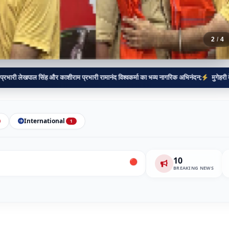
2
/
4
ह और काशीराम प्रभारी रामानंद विश्वकर्मा का भव्य नागरिक अभिनंदन;
मुगेहरी में एक सप्ताह से ज
International
1
10
🔴 BREAKING:
अतीक अहमद के बेटे आबान अहमद की सड़
BREAKING NEWS