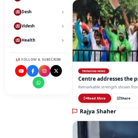
Desh
Videsh
Health
📢 FOLLOW & SUBSCRIBE
TRENDING NEWS
Cen
Remarkable strength shown fro
Read More
Share
Rajya Shaher